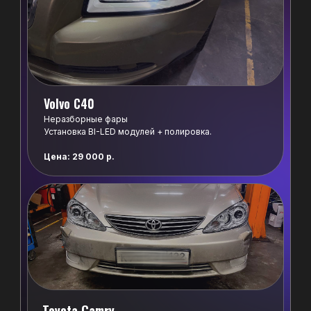
Написать в TG
Адрес:
Volvo C40
г. Барнаул, Павловский тракт 311г
Неразборные фары
Режим работы:
Установка BI-LED модулей + полировка.
пн - пт с 9:00 до 19:00
Цена: 29 000 р.
сб, вс - выходные
*
Х-ТАЧ
Toyota Camry