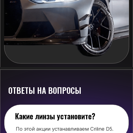
ОТВЕТЫ НА ВОПРОСЫ
Какие линзы установите?
По этой акции устанавливаем Criline D5.
На какие авто
распростроняется акция?
Любые авто, кроме машин с
адаптивной системой освещения.
Сколько стоит?
Стоимость зависит от типа фар на
вашем авто.
Для каждого пакета стоимость
фиксирована.