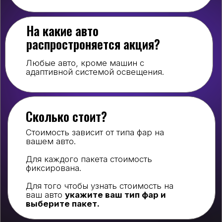
Для того чтобы узнать стоимость на
Все из 
ваш авто
укажите ваш тип фар и
Полиров
выберите пакет.
Почему мы?
/0
Фото отчет до оплаты
Четкая цена
Онлайн запись
/01
Гарантия 1 год на работы
Ли
Ус
Чи
Ре
св
Выберите пакет для установки
Стоимость пакета зафиксирована и
действует на все авто
БАЗОВЫЙ
Линзы Criline D5
Установка линз
Чистка фар изнутри
Регулировка светового
потока