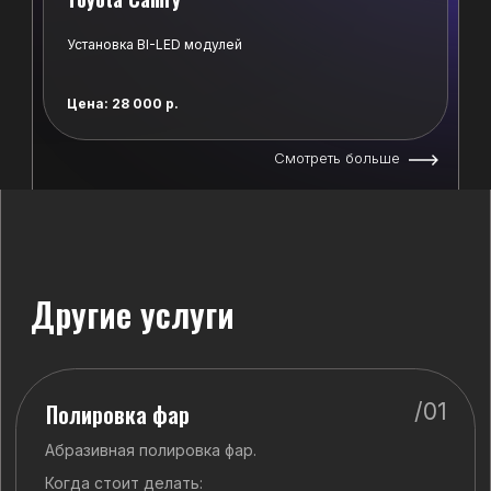
*Деятельность Meta Platforms Inc. и принадлежащих ей
социальных сетей Facebook и Instagram запрещена на
Установка BI-LED модулей
территории РФ.
Политика конфиденциальности
Цена: 28 000 р.
Смотреть больше