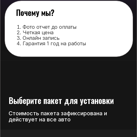
28 000
₽
34 000
БАЗОВЫЙ+
Все из пакета BASE
Полировка фар
29 000
₽
35 000
6
УЛУЧШЕНЫЙ
Все из пакета BASE+
дней
Бронирование фар
35 000
₽
41 000