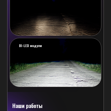
Другие услуги
BI-LED модули
/01
Полировка фар
Абразивная полировка фар.
Когда стоит делать:
пластик фар теряет прозрачность: мутнеет,
желтеет, на нём появляются мелкие царапины.
Цена: 1 500 р.
Бронирование фар
/02
Бронирование фар.
Когда стоит делать:
Для машин с дорогостоящими фарами
Наши работы
Для автомобилей, часто эксплуатируемых на
трассе.