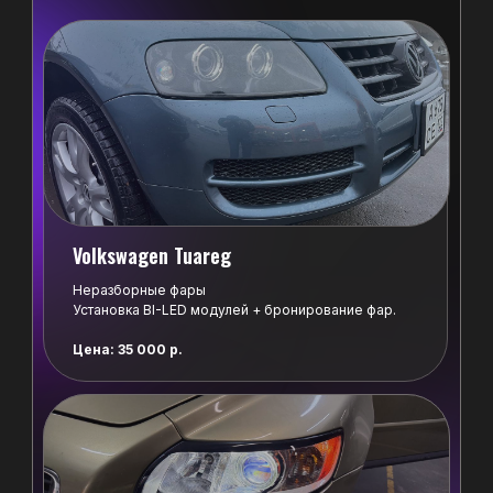
Цена: от 8 000 р.
Установка BI-LED
/03
модулей
Установка BI-LED модулей
Когда стоит делать:
Тусклый свет фар
Цена: от 28 000 р.
Ремонт фар
/04
Volkswagen Tuareg
Ремонт автосвета
Неразборные фары
Когда стоит делать:
Физические повреждения фары,
Установка BI-LED модулей + бронирование фар.
запотевание фары
Цена: от 1 000 р.
Цена: 35 000 р.
Остались вопросы?
+7 995 244-01-99