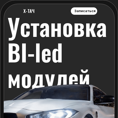
Установка
Х-ТАЧ
Записаться
BI-led
модулей